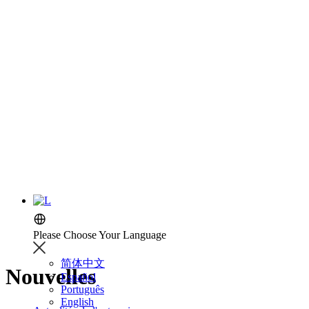
Nouvelles
Vous êtes ici :
Maison
»
Actualités
Please Choose Your Language
简体中文
Nouvelles
Español
Português
English