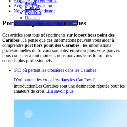
Actualités de l'entreprise
العربية
Activités d'exposition
Français
Nouvelles de l'industrie
Русский
Deutsch
Port hors-point des Caraïbes
Maison
Actualités et médias
Plus
Ces articles sont tous très pertinents
sur le port hors point des
Caraïbes
. Je pense que ces informations peuvent vous aider à
comprendre
port hors point des Caraïbes .
les informations
professionnelles du Si vous souhaitez en savoir plus, vous pouvez
nous contacter à tout moment, nous pouvons vous fournir des
conseils plus professionnels.
D'où partent les croisières dans les Caraïbes ?
IntroductionLes Caraïbes sont une destination réputée pour les
amateurs de crois...
En savoir plus