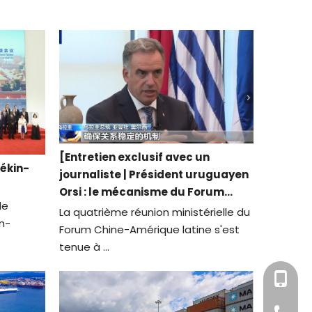
[Entretien exclusif avec un
Pékin-
journaliste | Président uruguayen
Orsi : le mécanisme du Forum
de
Chine-Amérique latine est très
La quatrième réunion ministérielle du
in-
efficace et a un avenir radieux.]
Forum Chine-Amérique latine s'est
tenue à ...
+86-18