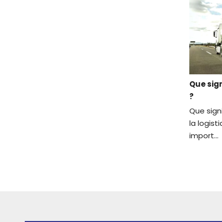
Que sign
?
Que signi
la logist
import...