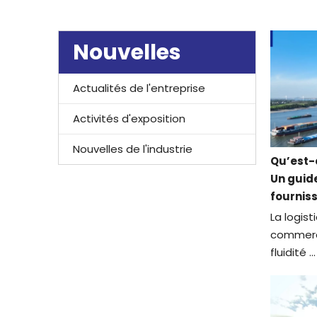
Nouvelles
Actualités de l'entreprise
Activités d'exposition
Nouvelles de l'industrie
Qu’est-c
Un guid
fournis
interm
La logist
commerce
fluidité ...