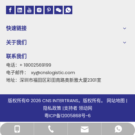
快速链接
关于我们
联系我们
电话：+ 18002569199
电子邮件：
xy@cnslogistic.com
地址：深圳市福田区彩田南路奥新雅大厦2301室
版权所有©
2026
CNS INTERTRANS。版权所有。
网站地图
|
隐私政策
|支持者
领动网
粤ICP备12005868号-
6
+86-189-2605-0839
+86-189-2605-0839
xy@cnslogistic.com
+86-755-83460818